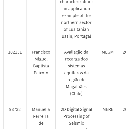
characterization:
an application
example of the
northern sector
of Lusitanian
Basin, Portugal
102131
Francisco
Avaliação da
MEGM
20
Miguel
recarga dos
Baptista
sistemas
Peixoto
aquíferos da
região de
Magalhães
(Chile)
98732
Manuella
2D Digital Signal
MERE
20
Ferreira
Processing of
de
Seismic