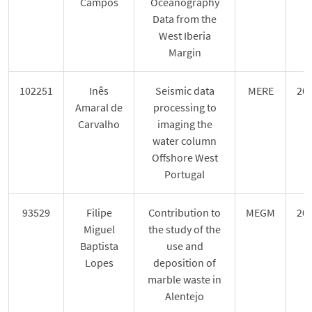
Campos
Oceanography
Data from the
West Iberia
Margin
102251
Inês
Seismic data
MERE
20
Amaral de
processing to
Carvalho
imaging the
water column
Offshore West
Portugal
93529
Filipe
Contribution to
MEGM
20
Miguel
the study of the
Baptista
use and
Lopes
deposition of
marble waste in
Alentejo