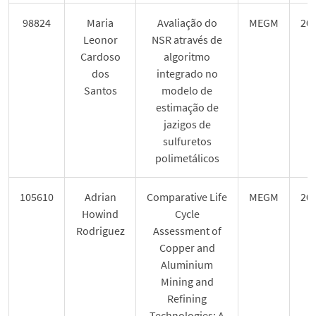
98824
Maria
Avaliação do
MEGM
20
Leonor
NSR através de
Cardoso
algoritmo
dos
integrado no
Santos
modelo de
estimação de
jazigos de
sulfuretos
polimetálicos
105610
Adrian
Comparative Life
MEGM
20
Howind
Cycle
Rodriguez
Assessment of
Copper and
Aluminium
Mining and
Refining
Technologies: A