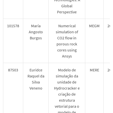
Global
Perspective
101578
María
Numerical
MEGM
20
Angosto
simulation of
Burgos
CO2 flow in
porous rock
cores using
Ansys
87503
Euridce
Modelo de
MERE
20
Raquel da
simulação da
Silva
unidade de
Veneno
Hydrocracker e
criação de
estrutura
vetorial para o
modelo de