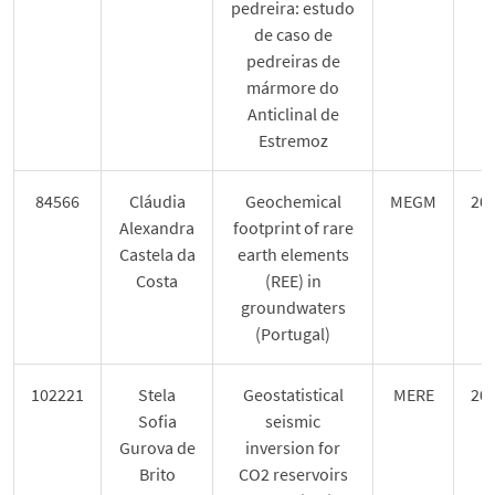
pedreira: estudo
de caso de
pedreiras de
mármore do
Anticlinal de
Estremoz
84566
Cláudia
Geochemical
MEGM
20
Alexandra
footprint of rare
Castela da
earth elements
Costa
(REE) in
groundwaters
(Portugal)
102221
Stela
Geostatistical
MERE
20
Sofia
seismic
Gurova de
inversion for
Brito
CO2 reservoirs