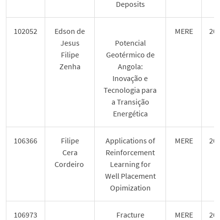
Deposits
102052
Edson de
MERE
20
Jesus
Potencial
Filipe
Geotérmico de
Zenha
Angola:
Inovação e
Tecnologia para
a Transição
Energética
106366
Filipe
Applications of
MERE
20
Cera
Reinforcement
Cordeiro
Learning for
Well Placement
Opimization
106973
Fracture
MERE
20