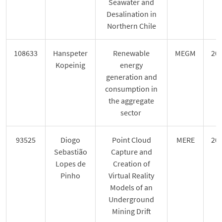
Seawater and
Desalination in
Northern Chile
108633
Hanspeter
Renewable
MEGM
20
Kopeinig
energy
generation and
consumption in
the aggregate
sector
93525
Diogo
Point Cloud
MERE
20
Sebastião
Capture and
Lopes de
Creation of
Pinho
Virtual Reality
Models of an
Underground
Mining Drift