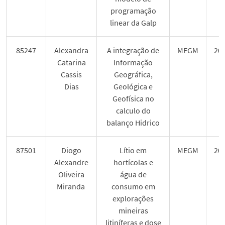
programação
linear da Galp
85247
Alexandra
A integração de
MEGM
20
Catarina
Informação
Cassis
Geográfica,
Dias
Geológica e
Geofísica no
calculo do
balanço Hidrico
87501
Diogo
Lítio em
MEGM
20
Alexandre
hortícolas e
Oliveira
água de
Miranda
consumo em
explorações
mineiras
litiníferas e dose