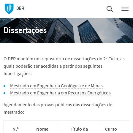
Início
DER
Sobre o DER
Dissertações
Pessoas
O DER mantém um repositório de dissertações do 2º Ciclo, as
Ensino
quais poderão ser acedidas a partir dos seguintes
hiperligações:
Iniciativa Recursos +
Mestrado em Engenharia Geológica e de Minas
Mestrado em Engenharia em Recursos Energéticos
Ciência nas Férias
Agendamento das provas públicas das dissertações de
mestrado:
Summer School
N.º
Nome
Título da
Curso