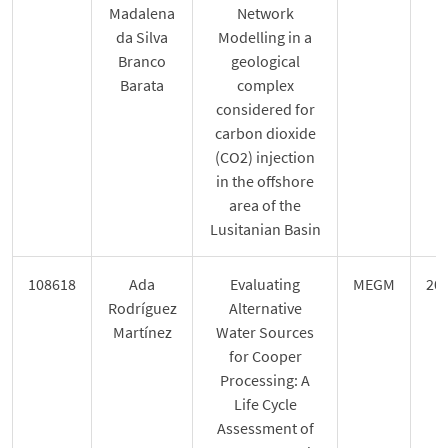
Madalena
Network
da Silva
Modelling in a
Branco
geological
Barata
complex
considered for
carbon dioxide
(CO2) injection
in the offshore
area of the
Lusitanian Basin
108618
Ada
Evaluating
MEGM
20
Rodríguez
Alternative
Martínez
Water Sources
for Cooper
Processing: A
Life Cycle
Assessment of