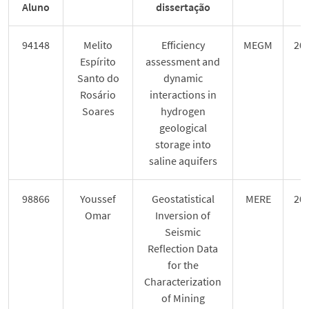
Notícias
Aluno
dissertação
94148
Melito
Efficiency
MEGM
20
Eventos
Espírito
assessment and
Santo do
dynamic
Media
Rosário
interactions in
Soares
hydrogen
geological
Prémios
storage into
saline aquifers
Contactos
98866
Youssef
Geostatistical
MERE
20
Omar
Inversion of
English
Seismic
Reflection Data
for the
Characterization
of Mining