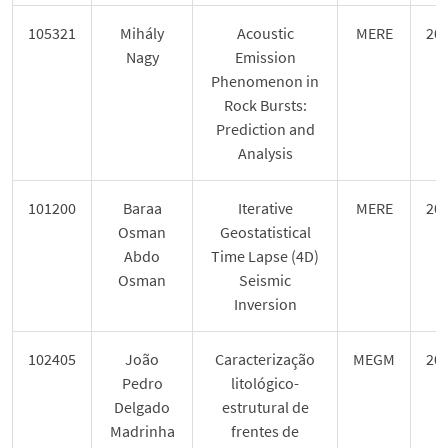
105321
Mihály
Acoustic
MERE
20
Nagy
Emission
Phenomenon in
Rock Bursts:
Prediction and
Analysis
101200
Baraa
Iterative
MERE
20
Osman
Geostatistical
Abdo
Time Lapse (4D)
Osman
Seismic
Inversion
102405
João
Caracterização
MEGM
20
Pedro
litológico-
Delgado
estrutural de
Madrinha
frentes de