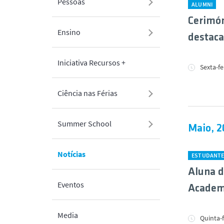
Pessoas
ALUMNI
Cerimón
Ensino
destaca
Iniciativa Recursos +
Sexta-fe
Ciência nas Férias
Summer School
Maio, 2
Notícias
ESTUDANT
Aluna d
Eventos
Academi
Media
Quinta-f