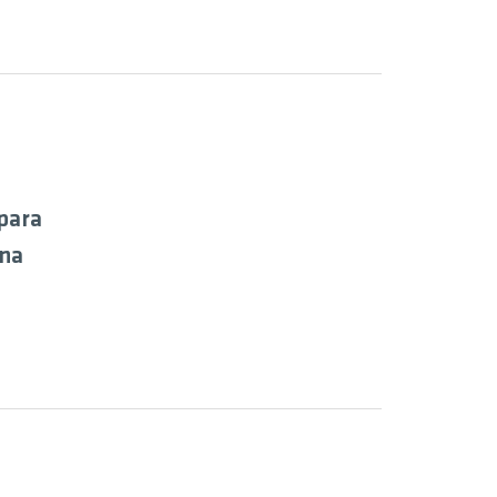
para
ina