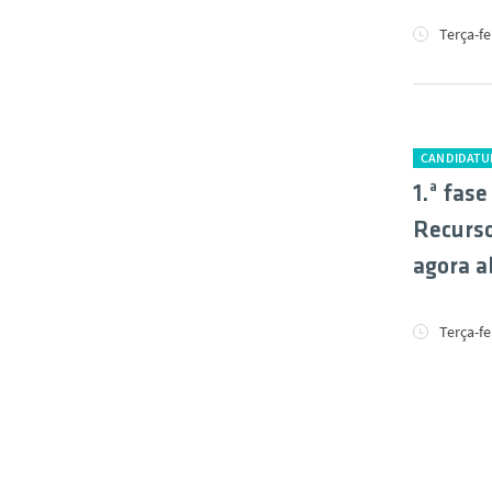
Terça-fe
CANDIDATU
1.ª fas
Recurso
agora a
Terça-fe