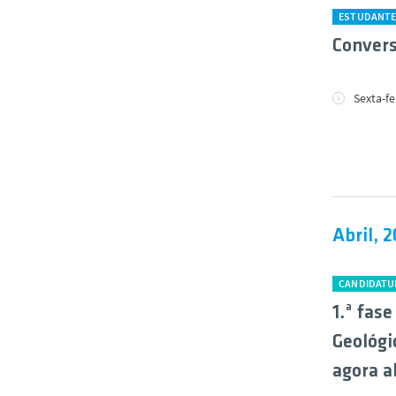
ESTUDANT
Convers
Sexta-fe
Abril, 
CANDIDATU
1.ª fas
Geológi
agora a